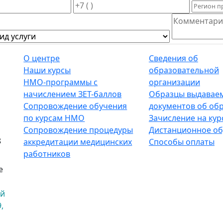
О центре
Сведения об
Наши курсы
образовательной
НМО-программы с
организации
начислением ЗЕТ-баллов
Образцы выдавае
Сопровождение обучения
документов об об
по курсам НМО
Зачисление на кур
Сопровождение процедуры
Дистанционное об
8
аккредитации медицинских
Способы оплаты
работников
е
ый
,