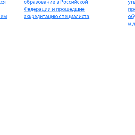
хся
образование в Российской
ут
Федерации и прошедшие
пр
шем
аккредитацию специалиста
об
и д