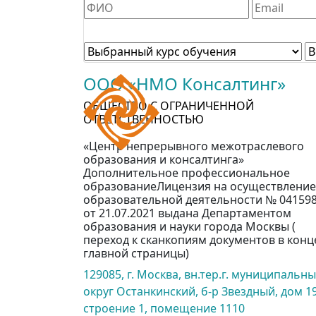
ООО «НМО Консалтинг»
ОБЩЕСТВО С ОГРАНИЧЕННОЙ
ОТВЕТСТВЕННОСТЬЮ
«Центр непрерывного межотраслевого
образования и консалтинга»
Дополнительное профессиональное
образованиеЛицензия на осуществление
образовательной деятельности № 04159
от 21.07.2021 выдана Департаментом
образования и науки города Москвы (
переход к сканкопиям документов в конц
главной страницы)
129085, г. Москва, вн.тер.г. муниципальн
округ Останкинский, б-р Звездный, дом 19
строение 1, помещение 1110