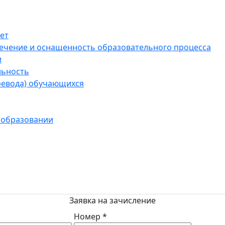
ет
ечение и оснащенность образовательного процесса
и
льность
ревода) обучающихся
 образовании
Заявка на зачисление
Номер *