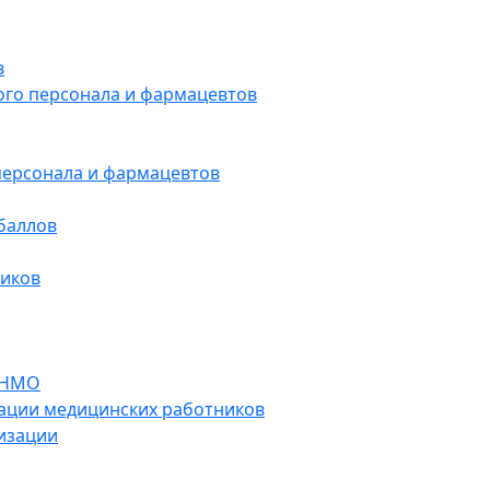
в
ого персонала и фармацевтов
персонала и фармацевтов
баллов
ников
 НМО
ации медицинских работников
изации