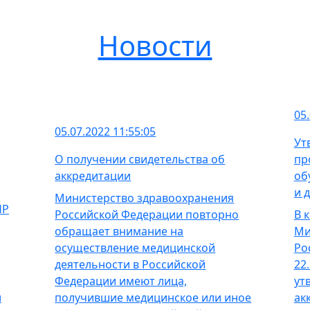
Новости
05.
05.07.2022 11:55:05
Ут
О получении свидетельства об
пр
аккредитации
об
и д
Министерство здравоохранения
НР
Российской Федерации повторно
В 
обращает внимание на
Ми
осуществление медицинской
Ро
деятельности в Российской
22
Федерации имеют лица,
ут
и
получившие медицинское или иное
ак