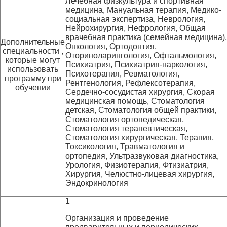
Лечебная физкультура и спортивная
медицина, Мануальная терапия, Медико-
социальная экспертиза, Неврология,
Нейрохирургия, Нефрология, Общая
врачебная практика (семейная медицина),
Дополнительные
Онкология, Ортодонтия,
специальности ,
Оториноларингология, Офтальмология,
которые могут
Психиатрия, Психиатрия-наркология,
использовать
Психотерапия, Ревматология,
программу при
Рентгенология, Рефлексотерапия,
обучении
Сердечно-сосудистая хирургия, Скорая
медицинская помощь, Стоматология
детская, Стоматология общей практики,
Стоматология ортопедическая,
Стоматология терапевтическая,
Стоматология хирургическая, Терапия,
Токсикология, Травматология и
ортопедия, Ультразвуковая диагностика,
Урология, Физиотерапия, Фтизиатрия,
Хирургия, Челюстно-лицевая хирургия,
Эндокринология
1
Организация и проведение