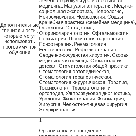
Лечебная физкультура и спортивная
медицина, Мануальная терапия, Медико-
социальная экспертиза, Неврология,
Нейрохирургия, Нефрология, Общая
врачебная практика (семейная медицина),
Дополнительные
Онкология, Ортодонтия,
специальности ,
Оториноларингология, Офтальмология,
которые могут
Психиатрия, Психиатрия-наркология,
использовать
Психотерапия, Ревматология,
программу при
Рентгенология, Рефлексотерапия,
обучении
Сердечно-сосудистая хирургия, Скорая
медицинская помощь, Стоматология
детская, Стоматология общей практики,
Стоматология ортопедическая,
Стоматология терапевтическая,
Стоматология хирургическая, Терапия,
Токсикология, Травматология и
ортопедия, Ультразвуковая диагностика,
Урология, Физиотерапия, Фтизиатрия,
Хирургия, Челюстно-лицевая хирургия,
Эндокринология
1
Организация и проведение