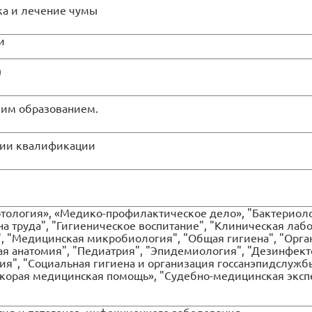
ка и лечение чумы
и
)
ким образованием.
нии квалификации
тология», «Медико-профилактическое дело», "Бактериолог
ена труда", "Гигиеническое воспитание", "Клиническая ла
", "Медицинская микробиология", "Общая гигиена", "Орг
ая анатомия", "Педиатрия", "Эпидемиология", "Дезинфект
я", "Социальная гигиена и организация госсанэпидслужб
Скорая медицинская помощь», "Судебно-медицинская экспе