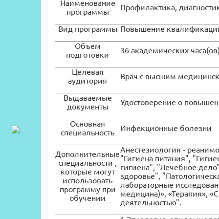
Наименование
Профилактика, диагности
программы
Вид программы
Повышение квалификаци
Объем
36 академических часа(ов
подготовки
Целевая
Врач с высшим медицинс
аудитория
Выдаваемые
Удостоверение о повыше
документы
Основная
Инфекционные болезни
специальность
Анестезиология - реанимо
Дополнительные
"Гигиена питания", "Гиги
специальности ,
гигиена", "Лечебное дело
которые могут
здоровье", "Патологическ
использовать
лабораторные исследовани
программу при
медицина)», «Терапия», «
обучении
деятельностью".