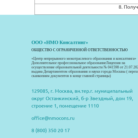
8. Полу
ООО «НМО Консалтинг»
ОБЩЕСТВО С ОГРАНИЧЕННОЙ ОТВЕТСТВЕННОСТЬЮ
«Центр непрерывного межотраслевого образования и консалтинга»
Дополнительное профессиональное образованиеЛицензия на
осуществление образовательной деятельности № 041598 от 21.07.20
выдана Департаментом образования и науки города Москвы ( перех
сканкопиям документов в конце главной страницы)
129085, г. Москва, вн.тер.г. муниципальный
округ Останкинский, б-р Звездный, дом 19,
строение 1, помещение 1110
office@nmocons.ru
8 (800) 350 20 17