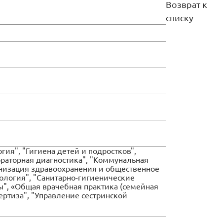
Возврат к
списку
ия", "Гигиена детей и подростков",
бораторная диагностика", "Коммунальная
анизация здравоохранения и общественное
ология", "Санитарно-гигиенические
ы", «Общая врачебная практика (семейная
ртиза", "Управление сестринской