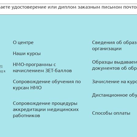
чаете удостоверение или диплом заказным письмом почто
О центре
Сведения об обра
организации
Наши курсы
Образцы выдавае
НМО-программы с
21
документов об об
начислением ЗЕТ-баллов
од к
Сопровождение обучения по
Зачисление на кур
курсам НМО
Дистанционное об
Сопровождение процедуры
аккредитации медицинских
Способы оплаты
работников