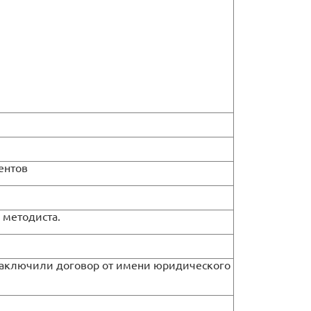
ентов
 методиста.
ы заключили договор от имени юридического