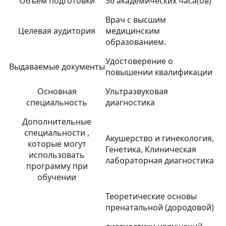
Объем подготовки
36 академических часа(ов)
Врач с высшим
Целевая аудитория
медицинским
образованием.
Удостоверение о
Выдаваемые документы
повышении квалификации
Основная
Ультразвуковая
специальность
диагностика
Дополнительные
специальности ,
Акушерство и гинекология,
которые могут
Генетика, Клиническая
использовать
лабораторная диагностика
программу при
обучении
Теоретические основы
пренатальной (дородовой)