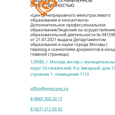
ОБЩЕСТВО С ОГРАНИЧЕННОЙ
ОТВЕТСТВЕННОСТЬЮ
«Центр непрерывного межотраслевого
образования и консалтинга»
Дополнительное профессиональное
образованиеЛицензия на осуществление
образовательной деятельности № 04159
от 21.07.2021 выдана Департаментом
образования и науки города Москвы (
переход к сканкопиям документов в конц
главной страницы)
129085, г. Москва, вн.тер.г. муниципальн
округ Останкинский, б-р Звездный, дом 19
строение 1, помещение 1110
office@nmocons.ru
8 (800) 350 20 17
8 (927) 212 09 92