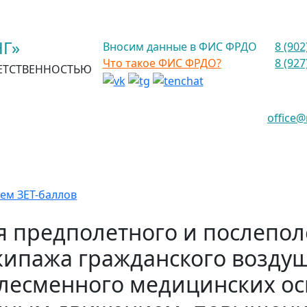
Г»
Вносим данные в ФИС ФРДО
8 (902
Что такое ФИС ФРДО?
8 (927
ЕТСТВЕННОСТЬЮ
office
ем ЗЕТ-баллов
 предполетного и послепо
кипажа гражданского воздушн
слесменного медицинских ос