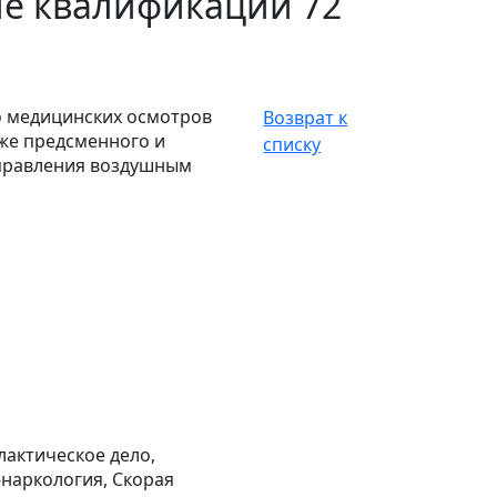
е квалификации 72
о медицинских осмотров
Возврат к
кже предсменного и
списку
управления воздушным
актическое дело,
-наркология, Скорая