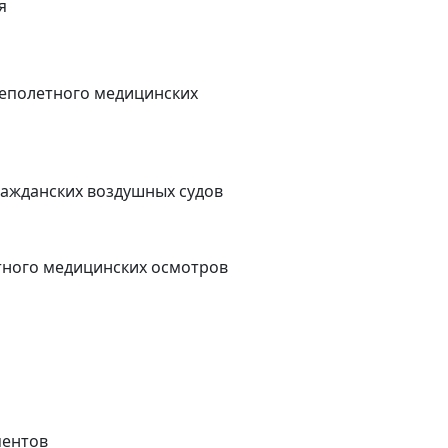
я
леполетного медицинских
ражданских воздушных судов
тного медицинских осмотров
ментов