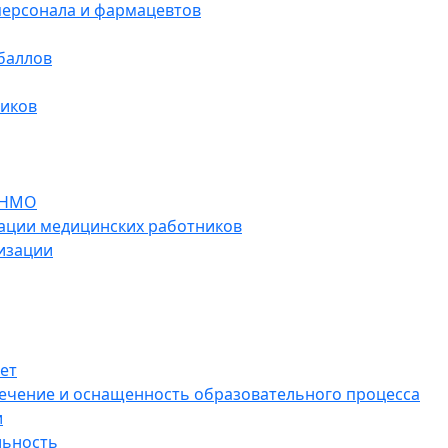
персонала и фармацевтов
баллов
ников
 НМО
ации медицинских работников
изации
ет
ечение и оснащенность образовательного процесса
и
льность