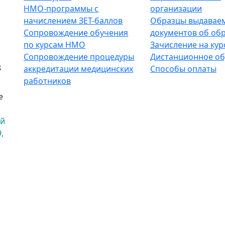
НМО-программы с
организации
начислением ЗЕТ-баллов
Образцы выдавае
Сопровождение обучения
документов об об
по курсам НМО
Зачисление на кур
Сопровождение процедуры
Дистанционное об
8
аккредитации медицинских
Способы оплаты
работников
е
ый
,