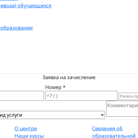
ревода) обучающихся
 образовании
Заявка на зачисление
Номер *
О центре
Сведения об
Наши курсы
образовательной