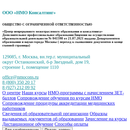
ООО «НМО Консалтинг»
ОБЩЕСТВО С ОГРАНИЧЕННОЙ ОТВЕТСТВЕННОСТЬЮ
«Центр непрерывного межотраслевого образования и консалтинга»
Дополнительное профессиональное образованиеЛицензия на осуществление
образовательной деятельности № 041598 от 21.07.2021 выдана Департаментом
образования и науки города Москвы ( переход к сканкопиям документов в конце
главной страницы)
129085, г. Москва, вн.тер.г. муниципальный
округ Останкинский, б-р Звездный, дом 19,
строение 1, помещение 1110
office@nmocons.ru
8 (800) 350 20 17
8 (927) 212 09 92
О центре
Наши курсы
НМО-программы с начислением ЗЕТ-
баллов
Сопровождение обучения по курсам НМО
Сопровождение процедуры аккредитации медицинских
работников
Сведения об образовательной организации
Образцы
выдаваемых документов об образовании
Зачисление на курсы
Дистанционное обучение
Способы оплаты
Для слабовидящих
Подать заявку