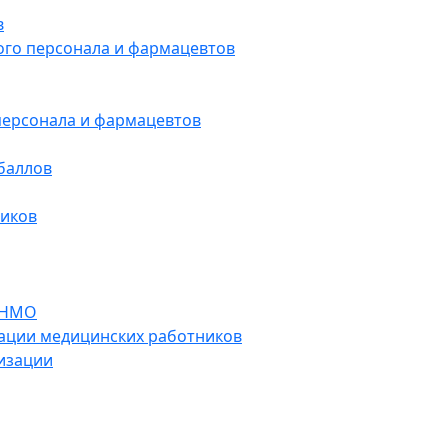
в
ого персонала и фармацевтов
персонала и фармацевтов
баллов
ников
 НМО
ации медицинских работников
изации