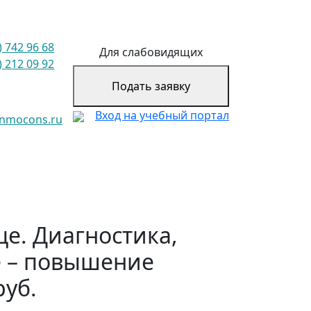
) 742 96 68
Для слабовидящих
) 212 09 92
Подать заявку
Вход на учебный портал
@nmocons.ru
е. Диагностика,
е – повышение
руб.