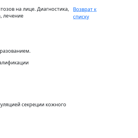
озов на лице. Диагностика,
Возврат к
, лечение
списку
разованием.
валификации
гуляцией секреции кожного