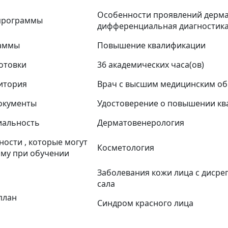
Особенности проявлений дермат
программы
дифференциальная диагностика
раммы
Повышение квалификации
отовки
36 академических часа(ов)
итория
Врач с высшим медицинским об
окументы
Удостоверение о повышении к
иальность
Дерматовенерология
ости , которые могут
Косметология
му при обучении
Заболевания кожи лица с дисре
сала
план
Синдром красного лица