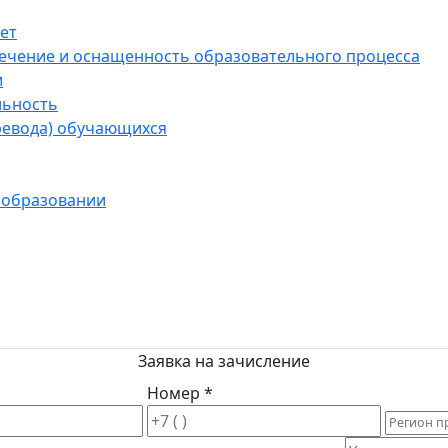
ет
ечение и оснащенность образовательного процесса
и
льность
ревода) обучающихся
 образовании
Заявка на зачисление
Номер *