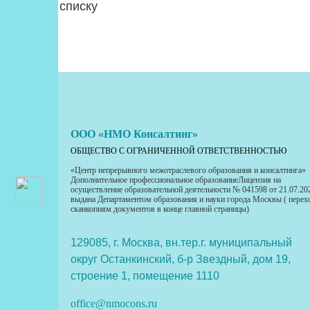
Возврат к списку
ООО «НМО Консалтинг»
ОБЩЕСТВО С ОГРАНИЧЕННОЙ ОТВЕТСТВЕННОСТЬЮ
«Центр непрерывного межотраслевого образования и консалтинга»
Дополнительное профессиональное образованиеЛицензия на
осуществление образовательной деятельности № 041598 от 21.07.20
выдана Департаментом образования и науки города Москвы ( перех
сканкопиям документов в конце главной страницы)
129085, г. Москва, вн.тер.г. муниципальный
округ Останкинский, б-р Звездный, дом 19,
строение 1, помещение 1110
office@nmocons.ru