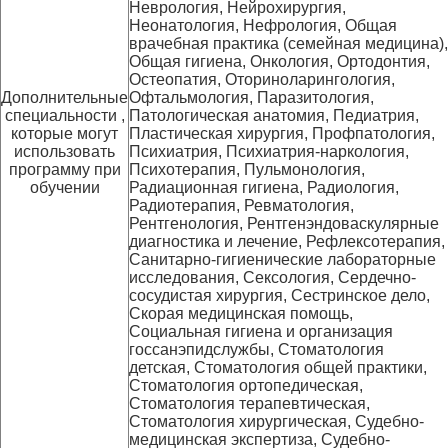
Неврология, Нейрохирургия,
Неонатология, Нефрология, Общая
врачебная практика (семейная медицина),
Общая гигиена, Онкология, Ортодонтия,
Остеопатия, Оториноларингология,
Дополнительные
Офтальмология, Паразитология,
специальности ,
Патологическая анатомия, Педиатрия,
которые могут
Пластическая хирургия, Профпатология,
использовать
Психиатрия, Психиатрия-наркология,
программу при
Психотерапия, Пульмонология,
обучении
Радиационная гигиена, Радиология,
Радиотерапия, Ревматология,
Рентгенология, Рентгенэндоваскулярные
диагностика и лечение, Рефлексотерапия,
Санитарно-гигиенические лабораторные
исследования, Сексология, Сердечно-
сосудистая хирургия, Сестринское дело,
Скорая медицинская помощь,
Социальная гигиена и организация
госсанэпидслужбы, Стоматология
детская, Стоматология общей практики,
Стоматология ортопедическая,
Стоматология терапевтическая,
Стоматология хирургическая, Судебно-
медицинская экспертиза, Судебно-