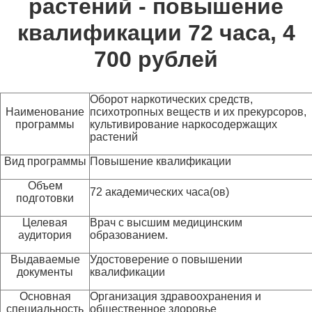
растений - повышение
квалификации 72 часа, 4
700 рублей
Оборот наркотических средств,
Наименование
психотропных веществ и их прекурсоров,
программы
культивирование наркосодержащих
растений
Вид программы
Повышение квалификации
Объем
72 академических часа(ов)
подготовки
Целевая
Врач с высшим медицинским
аудитория
образованием.
Выдаваемые
Удостоверение о повышении
документы
квалификации
Основная
Организация здравоохранения и
специальность
общественное здоровье