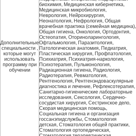
биохимия, Медицинская кибернетика,
Медицинская микробиология,
Неврология, Нейрохирургия,
Неонатология, Нефрология, Общая
врачебная практика (семейная медицина),
Общая гигиена, Онкология, Ортодонтия,
Остеопатия, Оториноларингология,
Дополнительные
Офтальмология, Паразитология,
специальности ,
Патологическая анатомия, Педиатрия,
которые могут
Пластическая хирургия, Профпатология,
использовать
Психиатрия, Психиатрия-наркология,
программу при
Психотерапия, Пульмонология,
обучении
Радиационная гигиена, Радиология,
Радиотерапия, Ревматология,
Рентгенология, Рентгенэндоваскулярные
диагностика и лечение, Рефлексотерапия,
Санитарно-гигиенические лабораторные
исследования, Сексология, Сердечно-
сосудистая хирургия, Сестринское дело,
Скорая медицинская помощь,
Социальная гигиена и организация
госсанэпидслужбы, Стоматология
детская, Стоматология общей практики,
Стоматология ортопедическая,
Стоматология терапевтическая,