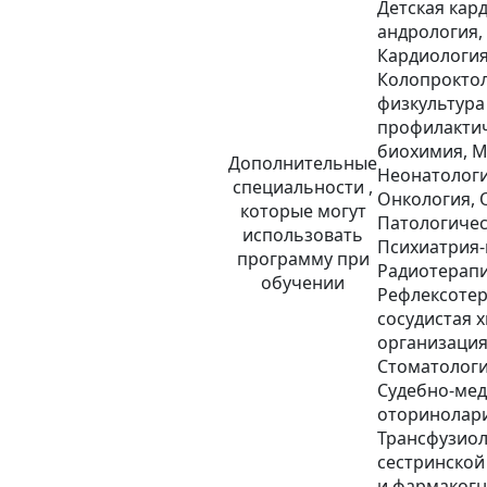
Детская кард
андрология,
Кардиология
Колопроктол
физкультура
профилактич
биохимия, М
Дополнительные
Неонатологи
специальности ,
Онкология, 
которые могут
Патологичес
использовать
Психиатрия-
программу при
Радиотерапи
обучении
Рефлексотер
сосудистая 
организация
Стоматологи
Судебно-мед
оторинолари
Трансфузиол
сестринской
и фармакогн