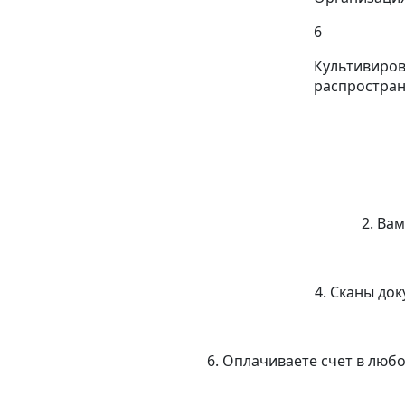
6
Культивиров
распростра
2. Ва
4. Сканы до
6. Оплачиваете счет в люб