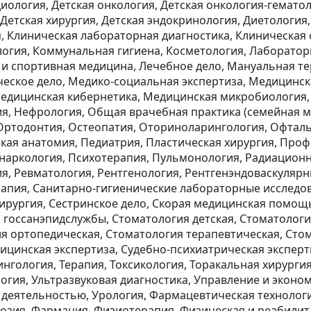
иология, Детская онкология, Детская онкология-гематол
 Детская хирургия, Детская эндокринология, Диетологи
, Клиническая лабораторная диагностика, Клиническая
огия, Коммунальная гигиена, Косметология, Лаборатор
 и спортивная медицина, Лечебное дело, Мануальная те
еское дело, Медико-социальная экспертиза, Медицинс
едицинская кибернетика, Медицинская микробиология,
я, Нефрология, Общая врачебная практика (семейная м
Ортодонтия, Остеопатия, Оториноларингология, Офталь
кая анатомия, Педиатрия, Пластическая хирургия, Проф
наркология, Психотерапия, Пульмонология, Радиационна
я, Ревматология, Рентгенология, Рентгенэндоваскулярн
апия, Санитарно-гигиенические лабораторные исследов
хирургия, Сестринское дело, Скорая медицинская помощ
 госсанэпидслужбы, Стоматология детская, Стоматолог
я ортопедическая, Стоматология терапевтическая, Стом
ицинская экспертиза, Судебно-психиатрическая эксперт
нгология, Терапия, Токсикология, Торакальная хирургия
огия, Ультразвуковая диагностика, Управление и экон
 деятельностью, Урология, Фармацевтическая технолог
озия, Фармация, Физиотерапия, Физическая и реабили