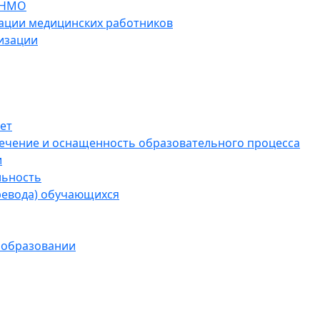
 НМО
ации медицинских работников
изации
ет
ечение и оснащенность образовательного процесса
и
льность
ревода) обучающихся
 образовании