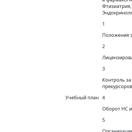
Фтизиатрия,
Эндокриноло
1
Положения з
2
Лицензирова
3
Контроль за
прекурсоро
Учебный план
4
Оборот НС и
5
Организация