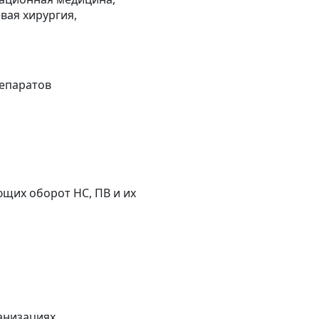
вая хирургия,
репаратов
щих оборот НС, ПВ и их
анизациях