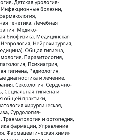
огия, Детская урология-
я, Инфекционные болезни,
 фармакология,
ная генетика, Лечебная
рапия, Медико-
кая биофизика, Медицинская
 Неврология, Нейрохирургия,
едицина), Общая гигиена,
мология, Паразитология,
патология, Психиатрия,
я гигиена, Радиология,
ые диагностика и лечение,
ания, Сексология, Сердечно-
ь, Социальная гигиена и
ия общей практики,
атология хирургическая,
иза, Сурдология-
, Травматология и ортопедия,
омика фармации, Управление
ия, Фармацевтическая химия
тационная медицина,