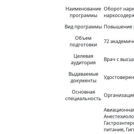
Наименование
Оборот нарк
программы
наркосодер
Вид программы
Повышение 
Объем
72 академич
подготовки
Целевая
Врач с высш
аудитория
Выдаваемые
Удостовере
документы
Основная
Организация
специальность
Авиационная
Анестезиоло
Гастроэнтеро
питания, Ги