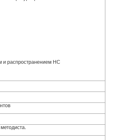
м и распространением НС
ентов
 методиста.