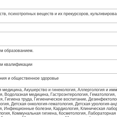
ств, психотропных веществ и их прекурсоров, культивиро
м образованием.
ии квалификации
ния и общественное здоровье
 медицина, Акушерство и гинекология, Аллергология и им
я, Водолазная медицина, Гастроэнтерология, Гематология, Г
ия, Гигиена труда, Гигиеническое воспитание, Дезинфектол
огия, Детская онкология-гематология, Детская урология-анд
я, Инфекционные болезни, Кардиология, Клиническая лабо
огия, Коммунальная гигиена, Косметология, Лабораторная 