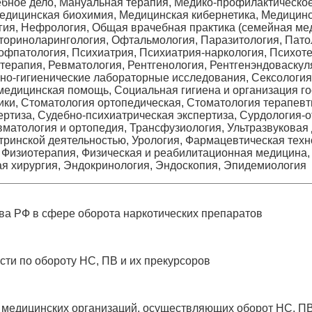
бное дело, Мануальная терапия, Медико-профилактическое
едицинская биохимия, Медицинская кибернетика, Медицинс
ия, Нефрология, Общая врачебная практика (семейная мед
ториноларингология, Офтальмология, Паразитология, Пато
офпатология, Психиатрия, Психиатрия-наркология, Психот
отерапия, Ревматология, Рентгенология, Рентгенэндоваскул
о-гигиенические лабораторные исследования, Сексология,
медицинская помощь, Социальная гигиена и организация г
ки, Стоматология ортопедическая, Стоматология терапевт
ртиза, Судебно-психиатрическая экспертиза, Сурдология-о
вматология и ортопедия, Трансфузиология, Ультразвуковая 
ринской деятельностью, Урология, Фармацевтическая техн
Физиотерапия, Физическая и реабилитационная медицина, 
ая хирургия, Эндокринология, Эндоскопия, Эпидемиология
ва РФ в сфере оборота наркотических препаратов
ти по обороту НС, ПВ и их прекурсоров
 медицинских организаций, осуществляющих оборот НС, ПВ