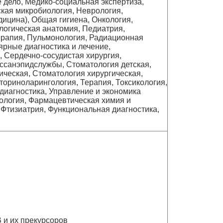
 дело, Медико-социальная экспертиза,
кая микробиология, Неврология,
ицина), Общая гигиена, Онкология,
логическая анатомия, Педиатрия,
ерапия, Пульмонология, Радиационная
ярные диагностика и лечение,
 Сердечно-сосудистая хирургия,
оссанэпидслужбы, Стоматология детская,
ическая, Стоматология хирургическая,
ториноларингология, Терапия, Токсикология,
диагностика, Управление и экономика
ология, Фармацевтическая химия и
Фтизиатрия, Функциональная диагностика,
 и их прекурсоров