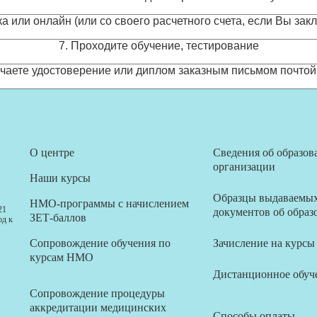
а или онлайн (или со своего расчетного счета, если Вы за
7. Проходите обучение, тестирование
учаете удостоверение или диплом заказным письмом почтой
О центре
Сведения об образов
организации
Наши курсы
Образцы выдаваемы
НМО-программы с начислением
21
документов об образ
ЗЕТ-баллов
од к
Сопровождение обучения по
Зачисление на курсы
курсам НМО
Дистанционное обуч
Сопровождение процедуры
аккредитации медицинских
Способы оплаты