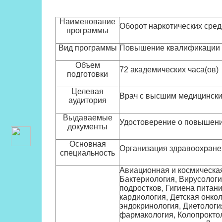
Наименование
Оборот наркотических сред
программы
Вид программы
Повышение квалификации
Объем
72 академических часа(ов)
подготовки
Целевая
Врач с высшим медицински
аудитория
Выдаваемые
Удостоверение о повышен
документы
Основная
Организация здравоохране
специальность
Авиационная и космическая
Бактериология, Вирусологи
подростков, Гигиена питан
кардиология, Детская онкол
эндокринология, Диетологи
фармакология, Колопроктол