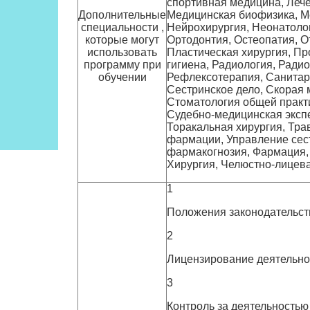
спортивная медицина, Лече
Дополнительные
Медицинская биофизика, М
специальности ,
Нейрохирургия, Неонатолог
которые могут
Ортодонтия, Остеопатия, О
использовать
Пластическая хирургия, Пр
программу при
гигиена, Радиология, Ради
обучении
Рефлексотерапия, Санитарн
Сестринское дело, Скорая 
Стоматология общей практи
Судебно-медицинская экспе
Торакальная хирургия, Тра
фармации, Управление сест
фармакогнозия, Фармация, 
Хирургия, Челюстно-лицев
1
Положения законодательст
2
Лицензирование деятельнос
3
Контроль за деятельностью