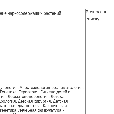
Возврат к
вание наркосодержащих растений
списку
мунология, Анестезиология-реаниматология,
енетика, Гериатрия, Гигиена детей и
огия, Дерматовенерология, Детская
рология, Детская хирургия, Детская
раторная диагностика, Клиническая
генетика, Лечебная физкультура и