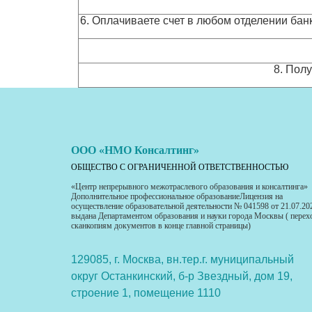
6. Оплачиваете счет в любом отделении банк
8. Пол
ООО «НМО Консалтинг»
ОБЩЕСТВО С ОГРАНИЧЕННОЙ ОТВЕТСТВЕННОСТЬЮ
«Центр непрерывного межотраслевого образования и консалтинга»
Дополнительное профессиональное образованиеЛицензия на
осуществление образовательной деятельности № 041598 от 21.07.20
выдана Департаментом образования и науки города Москвы ( перех
сканкопиям документов в конце главной страницы)
129085, г. Москва, вн.тер.г. муниципальный
округ Останкинский, б-р Звездный, дом 19,
строение 1, помещение 1110