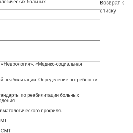
ологических больных
Возврат к
списку
 «Неврология», «Медико-социальная
й реабилитации. Определение потребности
тандарты по реабилитации больных
едения
вматологического профиля.
ЧМТ
 ПСМТ