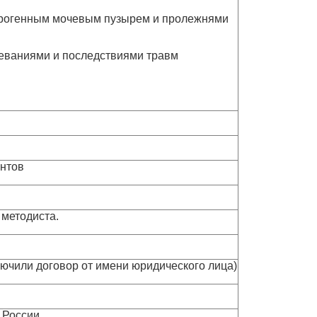
йрогенным мочевым пузырем и пролежнями
еваниями и последствиями травм
ентов
 методиста.
ключили договор от имени юридического лица)
 России