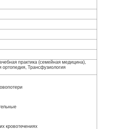
ачебная практика (семейная медицина),
и ортопедия, Трансфузиология
ровопотери
тельные
их кровотечениях