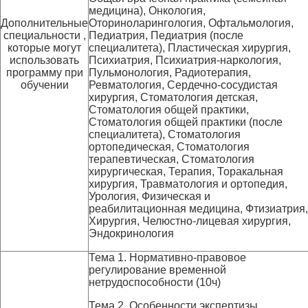
медицина), Онкология,
Дополнительные
Оториноларингология, Офтальмология,
специальности ,
Педиатрия, Педиатрия (после
которые могут
специалитета), Пластическая хирургия,
использовать
Психиатрия, Психиатрия-наркология,
программу при
Пульмонология, Радиотерапия,
обучении
Ревматология, Сердечно-сосудистая
хирургия, Стоматология детская,
Стоматология общей практики,
Стоматология общей практики (после
специалитета), Стоматология
ортопедическая, Стоматология
терапевтическая, Стоматология
хирургическая, Терапия, Торакальная
хирургия, Травматология и ортопедия,
Урология, Физическая и
реабилитационная медицина, Фтизиатрия,
Хирургия, Челюстно-лицевая хирургия,
Эндокринология
Тема 1. Нормативно-правовое
регулирование временной
нетрудоспособности (10ч)
Тема 2. Особенности экспертизы