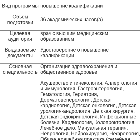
Вид программы
повышение квалификации
Объем
36 академических часов(а)
подготовки
Целевая
врач с высшим медицинским
аудитория
образованием
Выдаваемые
Удостоверение о повышение
документы
квалификации
Основная
Организация здравоохранения и
специальность
общественное здоровье
Акушерство и гинекология, Аллергология
и иммунология, Гастроэнтерология,
Гематология, Гериатрия,
Дерматовенерология, Детская
кардиология, Детская онкология, Детская
урология-андрология, Детская хирургия,
Детская эндокринология, Инфекционные
болезни, Кардиология, Колопроктология,
Лечебное дело, Мануальная терапия,
Неврология, Нейрохирургия, Нефрология,
Общая врачебная практика (семейная