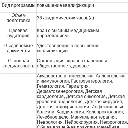
Вид программы
повышение квалификации
Объем
36 академических часов(а)
подготовки
Целевая
врач с высшим медицинским
аудитория
образованием
Выдаваемые
Удостоверение о повышение
документы
квалификации
Основная
Организация здравоохранения и
специальность
общественное здоровье
Акушерство и гинекология, Аллергология
и иммунология, Гастроэнтерология,
Гематология, Гериатрия,
Дерматовенерология, Детская
кардиология, Детская онкология, Детская
урология-андрология, Детская хирургия,
Детская эндокринология, Инфекционные
болезни, Кардиология, Колопроктология,
Лечебное дело, Мануальная терапия,
Неврология, Нейрохирургия, Нефрология,
Общая врачебная практика (семейная