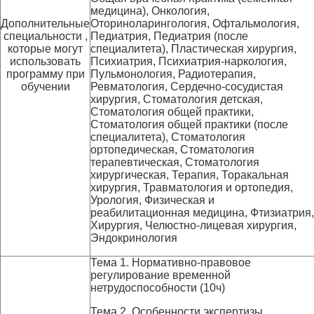
медицина), Онкология,
Дополнительные
Оториноларингология, Офтальмология,
специальности ,
Педиатрия, Педиатрия (после
которые могут
специалитета), Пластическая хирургия,
использовать
Психиатрия, Психиатрия-наркология,
программу при
Пульмонология, Радиотерапия,
обучении
Ревматология, Сердечно-сосудистая
хирургия, Стоматология детская,
Стоматология общей практики,
Стоматология общей практики (после
специалитета), Стоматология
ортопедическая, Стоматология
терапевтическая, Стоматология
хирургическая, Терапия, Торакальная
хирургия, Травматология и ортопедия,
Урология, Физическая и
реабилитационная медицина, Фтизиатрия,
Хирургия, Челюстно-лицевая хирургия,
Эндокринология
Тема 1. Нормативно-правовое
регулирование временной
нетрудоспособности (10ч)
Тема 2. Особенности экспертизы