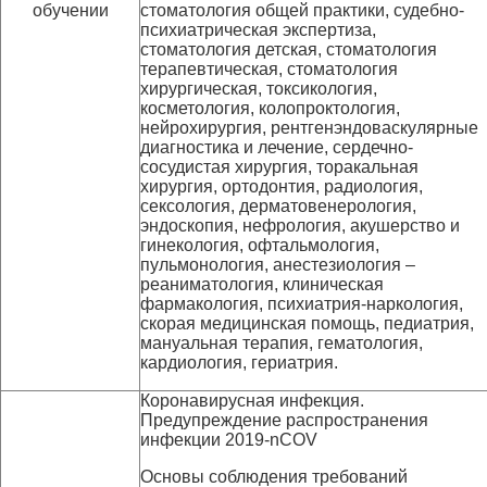
обучении
стоматология общей практики, судебно-
психиатрическая экспертиза,
стоматология детская, стоматология
терапевтическая, стоматология
хирургическая, токсикология,
косметология, колопроктология,
нейрохирургия, рентгенэндоваскулярные
диагностика и лечение, сердечно-
сосудистая хирургия, торакальная
хирургия, ортодонтия, радиология,
сексология, дерматовенерология,
эндоскопия, нефрология, акушерство и
гинекология, офтальмология,
пульмонология, анестезиология –
реаниматология, клиническая
фармакология, психиатрия-наркология,
скорая медицинская помощь, педиатрия,
мануальная терапия, гематология,
кардиология, гериатрия.
Коронавирусная инфекция.
Предупреждение распространения
инфекции 2019-nCOV
Основы соблюдения требований