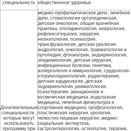
специальность
общественное здоровье
медико-профилактическое дело, лечебное
дело, стоматология ортопедическая,
детская онкология, общая врачебная
практика, отоларингология, неврология,
рефлексотерапия, хирургия,
неонатология, психиатрия,
трансфузиология, детская урология-
андрология, онкология, травматология и
ортопедия, фтизиатрия, эндокринология,
эпидемиология, детская хирургия,
инфекционные болезни, генетика,
аллергология и иммунология, сурдология-
оториноларингология, радиотерапия,
детская кардиология, детская
эндокринология, ревматология,
психотерапия, авиационная и
космическая медицина, водолазная
медицина, лечебная физкультура и
Дополнительные
спортивная медицина, профпатология,
специальности ,
пластическая хирургия, урология,
которые могут
челюстно-лицевая хирургия, медико-
использовать
социальная экспертиза,
программу при
гастроэнтерология, остеопатия, терапия,