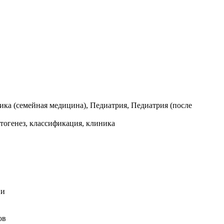
ика (семейная медицина), Педиатрия, Педиатрия (после
атогенез, классификация, клиника
ии
ов