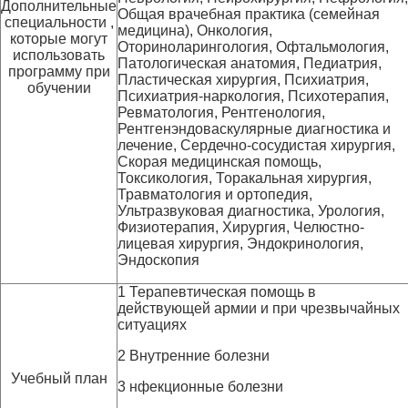
Дополнительные
Общая врачебная практика (семейная
специальности ,
медицина), Онкология,
которые могут
Оториноларингология, Офтальмология,
использовать
Патологическая анатомия, Педиатрия,
программу при
Пластическая хирургия, Психиатрия,
обучении
Психиатрия-наркология, Психотерапия,
Ревматология, Рентгенология,
Рентгенэндоваскулярные диагностика и
лечение, Сердечно-сосудистая хирургия,
Скорая медицинская помощь,
Токсикология, Торакальная хирургия,
Травматология и ортопедия,
Ультразвуковая диагностика, Урология,
Физиотерапия, Хирургия, Челюстно-
лицевая хирургия, Эндокринология,
Эндоскопия
1 Терапевтическая помощь в
действующей армии и при чрезвычайных
ситуациях
2 Внутренние болезни
Учебный план
3 нфекционные болезни