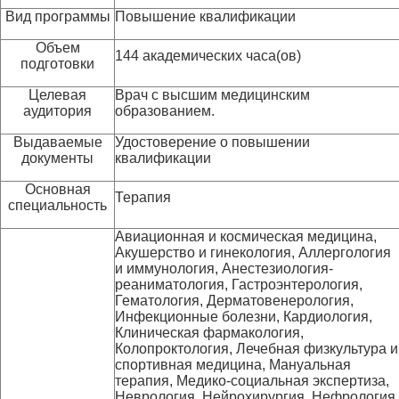
Вид программы
Повышение квалификации
Объем
144 академических часа(ов)
подготовки
Целевая
Врач с высшим медицинским
аудитория
образованием.
Выдаваемые
Удостоверение о повышении
документы
квалификации
Основная
Терапия
специальность
Авиационная и космическая медицина,
Акушерство и гинекология, Аллергология
и иммунология, Анестезиология-
реаниматология, Гастроэнтерология,
Гематология, Дерматовенерология,
Инфекционные болезни, Кардиология,
Клиническая фармакология,
Колопроктология, Лечебная физкультура и
спортивная медицина, Мануальная
терапия, Медико-социальная экспертиза,
Неврология, Нейрохирургия, Нефрология,