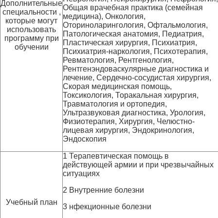
Дополнительные
Общая врачебная практика (семейная
специальности ,
медицина), Онкология,
которые могут
Оториноларингология, Офтальмология,
использовать
Патологическая анатомия, Педиатрия,
программу при
Пластическая хирургия, Психиатрия,
обучении
Психиатрия-наркология, Психотерапия,
Ревматология, Рентгенология,
Рентгенэндоваскулярные диагностика и
лечение, Сердечно-сосудистая хирургия,
Скорая медицинская помощь,
Токсикология, Торакальная хирургия,
Травматология и ортопедия,
Ультразвуковая диагностика, Урология,
Физиотерапия, Хирургия, Челюстно-
лицевая хирургия, Эндокринология,
Эндоскопия
1 Терапевтическая помощь в
действующей армии и при чрезвычайных
ситуациях
2 Внутренние болезни
Учебный план
3 нфекционные болезни