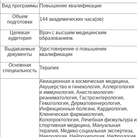
Вид программы
Повышение квалификации
Объем
144 академических часа(ов)
подготовки
Целевая
Врач с высшим медицинским
аудитория
образованием.
Выдаваемые
Удостоверение о повышении
документы
квалификации
Основная
Терапия
специальность
Авиационная и космическая медицина,
Акушерство и гинекология, Аллергология
и иммунология, Анестезиология-
реаниматология, Гастроэнтерология,
Гематология, Дерматовенерология,
Инфекционные болезни, Кардиология,
Клиническая фармакология,
Колопроктология, Лечебная физкультура и
спортивная медицина, Мануальная
терапия, Медико-социальная экспертиза,
Неврология, Нейрохирургия, Нефрология,