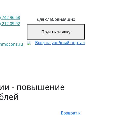
) 742 96 68
Для слабовидящих
) 212 09 92
Подать заявку
Вход на учебный портал
@nmocons.ru
пии - повышение
ублей
Возврат к