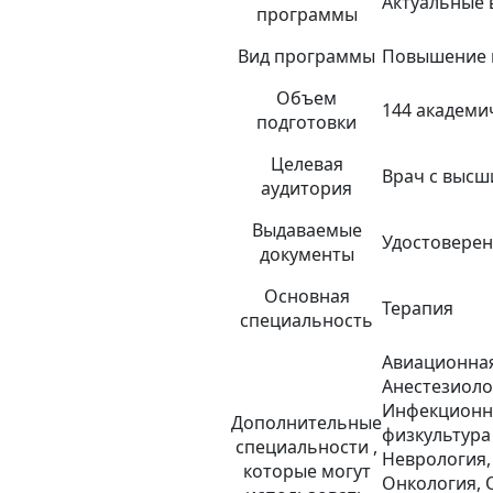
Актуальные 
программы
Вид программы
Повышение 
Объем
144 академи
подготовки
Целевая
Врач с высш
аудитория
Выдаваемые
Удостовере
документы
Основная
Терапия
специальность
Авиационная
Анестезиоло
Инфекционны
Дополнительные
физкультура
специальности ,
Неврология,
которые могут
Онкология, 