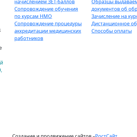
начислением ЗЕТ-баллов
Образцы выдавае
Сопровождение обучения
документов об об
по курсам НМО
Зачисление на кур
Сопровождение процедуры
Дистанционное об
8
аккредитации медицинских
Способы оплаты
работников
е
ый
,
Создание и продвижение сайтов –
РостСайт