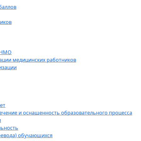
баллов
ников
 НМО
ации медицинских работников
изации
ет
ечение и оснащенность образовательного процесса
и
льность
ревода) обучающихся