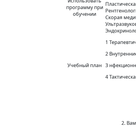
использовать
Пластическа
программу при
Рентгенолог
обучении
Скорая меди
Ультразвуко
Эндокриноло
1 Терапевти
2 Внутренни
Учебный план
3 нфекцион
4 Тактическ
2. Ва