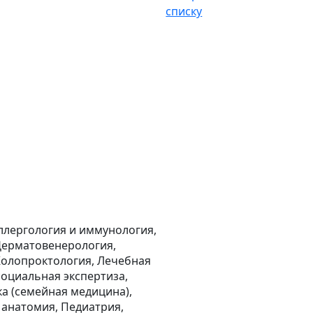
списку
ллергология и иммунология,
 Дерматовенерология,
Колопроктология, Лечебная
социальная экспертиза,
а (семейная медицина),
 анатомия, Педиатрия,