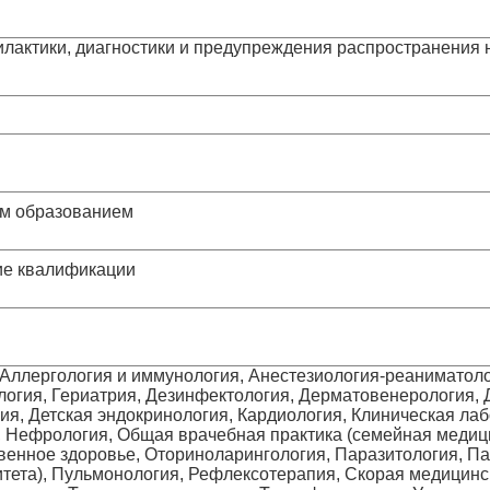
лактики, диагностики и предупреждения распространения 
им образованием
ие квалификации
 Аллергология и иммунология, Анестезиология-реаниматоло
логия, Гериатрия, Дезинфектология, Дерматовенерология, Д
гия, Детская эндокринология, Кардиология, Клиническая ла
 Нефрология, Общая врачебная практика (семейная медици
енное здоровье, Оториноларингология, Паразитология, Па
итета), Пульмонология, Рефлексотерапия, Скорая медицин