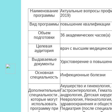
Наименование
Актуальные вопросы профи
программы
2019)
Вид программы
повышение квалификации
Объем
36 академических часов(а)
подготовки
Целевая
врач с высшим медицинск
аудитория
Выдаваемые
Удостоверение о повышен
документы
Основная
Инфекционные болезни
специальность
Акушерство и гинекология,
Дополнительные
Гастроэнтерология, Гемато
специальности ,
андрология, Детская хирур
которые могут
Неврология, Неонатология,
использовать
здравоохранения и обществ
программу при
Педиатрия (после специал