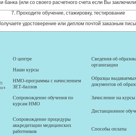
и банка (или со своего расчетного счета если Вы заключил
7. Проходите обучение, стажировку, тестирование
Получаете удостоверение или диплом почтой заказным пис
О центре
Сведения об образов
организации
Наши курсы
Образцы выдаваемы
НМО-программы с начислением
21
документов об образ
ЗЕТ-баллов
од к
Сопровождение обучения по
Зачисление на курсы
курсам НМО
Дистанционное обуч
Сопровождение процедуры
аккредитации медицинских
Способы оплаты
работников