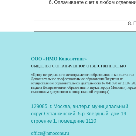
6. Оплачиваете счет в любом отделени
8. 
ООО «НМО Консалтинг»
ОБЩЕСТВО С ОГРАНИЧЕННОЙ ОТВЕТСТВЕННОСТЬЮ
«Центр непрерывного межотраслевого образования и консалтинга»
Дополнительное профессиональное образованиеЛицензия на
осуществление образовательной деятельности № 041598 от 21.07.20
выдана Департаментом образования и науки города Москвы ( перех
сканкопиям документов в конце главной страницы)
129085, г. Москва, вн.тер.г. муниципальный
округ Останкинский, б-р Звездный, дом 19,
строение 1, помещение 1110
office@nmocons.ru