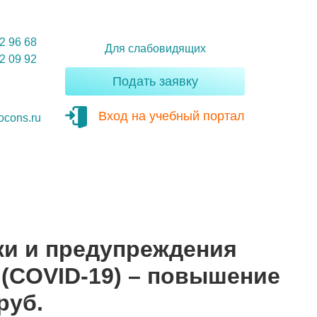
42 96 68
Для слабовидящих
12 09 92
Подать заявку
Вход на учебный портал
ocons.ru
ки и предупреждения
(COVID-19) – повышение
руб.