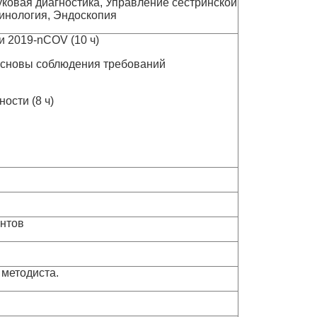
уковая диагностика, Управление сестринской
ринология, Эндоскопия
 2019-nCOV (10 ч)
 Основы соблюдения требований
ости (8 ч)
ентов
 методиста.