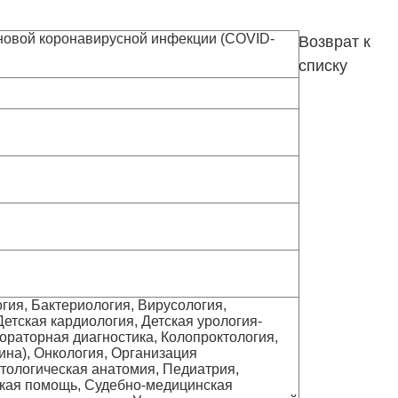
новой коронавирусной инфекции (COVID-
Возврат к
списку
гия, Бактериология, Вирусология,
етская кардиология, Детская урология-
бораторная диагностика, Колопроктология,
на), Онкология, Организация
тологическая анатомия, Педиатрия,
ская помощь, Судебно-медицинская