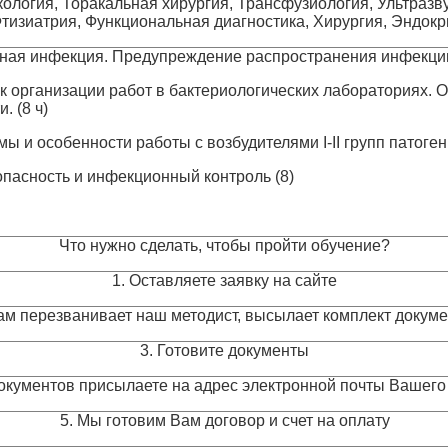
икология, Торакальная хирургия, Трансфузиология, Ультразв
Фтизиатрия, Функциональная диагностика, Хирургия, Эндок
сная инфекция. Предупреждение распространения инфекции
к организации работ в бактериологических лабораториях.
. (8 ч)
ы и особенности работы с возбудителями I-II групп патогенн
пасность и инфекционный контроль (8)
Что нужно сделать, чтобы пройти обучение?
1. Оставляете заявку на сайте
Вам перезванивает наш методист, высылает комплект докум
3. Готовите документы
окументов присылаете на адрес электронной почты Вашего
5. Мы готовим Вам договор и счет на оплату