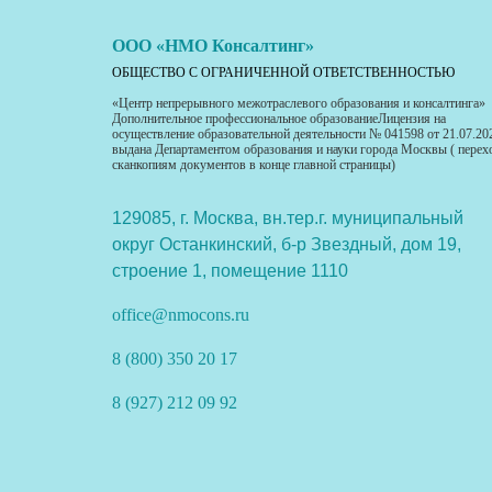
ООО «НМО Консалтинг»
ОБЩЕСТВО С ОГРАНИЧЕННОЙ ОТВЕТСТВЕННОСТЬЮ
«Центр непрерывного межотраслевого образования и консалтинга»
Дополнительное профессиональное образованиеЛицензия на
осуществление образовательной деятельности № 041598 от 21.07.20
выдана Департаментом образования и науки города Москвы ( перех
сканкопиям документов в конце главной страницы)
129085, г. Москва, вн.тер.г. муниципальный
округ Останкинский, б-р Звездный, дом 19,
строение 1, помещение 1110
office@nmocons.ru
8 (800) 350 20 17
8 (927) 212 09 92