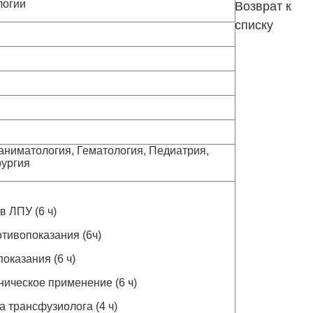
логии
Возврат к
списку
аниматология, Гематология, Педиатрия,
рургия
 ЛПУ (6 ч)
отивопоказания (6ч)
оказания (6 ч)
ническое применение (6 ч)
а трансфузиолога (4 ч)