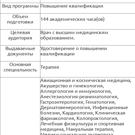
Вид программы
Повышение квалификации
Объем
144 академических часа(ов)
подготовки
Целевая
Врач с высшим медицинским
аудитория
образованием.
Выдаваемые
Удостоверение о повышении
документы
квалификации
Основная
Терапия
специальность
Авиационная и космическая медицина,
Акушерство и гинекология,
Аллергология и иммунология,
Анестезиология-реаниматология,
Гастроэнтерология, Гематология,
Дерматовенерология, Инфекционные
болезни, Кардиология, Клиническая
фармакология, Колопроктология,
Лечебная физкультура и спортивная
медицина, Мануальная терапия,
Медико-социальная экспертиза,