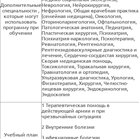
Дополнительные
Неврология, Нейрохирургия,
специальности ,
Нефрология, Общая врачебная практика
которые могут
(семейная медицина), Онкология,
использовать
Оториноларингология, Офтальмология,
программу при
Патологическая анатомия, Педиатрия,
обучении
Пластическая хирургия, Психиатрия,
Психиатрия-наркология, Психотерапия,
Ревматология, Рентгенология,
Рентгенэндоваскулярные диагностика и
лечение, Сердечно-сосудистая хирургия,
Скорая медицинская помощь,
Токсикология, Торакальная хирургия,
Травматология и ортопедия,
Ультразвуковая диагностика, Урология,
Физиотерапия, Хирургия, Челюстно-
лицевая хирургия, Эндокринология,
Эндоскопия
1 Терапевтическая помощь в
действующей армии и при
чрезвычайных ситуациях
2 Внутренние болезни
Учебный план
3 нфекционные болезни