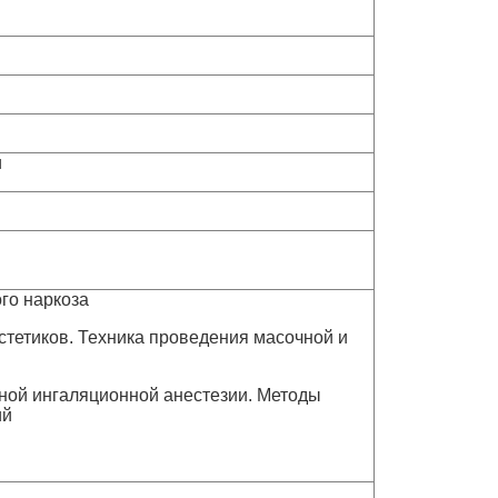
и
го наркоза
стетиков. Техника проведения масочной и
ной ингаляционной анестезии. Методы
ий