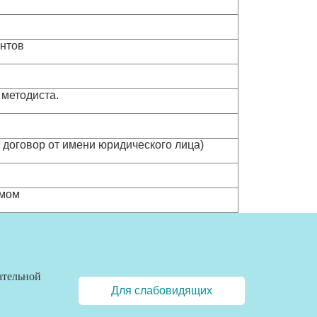
ентов
 методиста.
и договор от имени юридического лица)
ьмом
ательной
Для слабовидящих