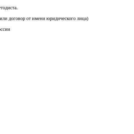
тодиста.
ючили договор от имени юридического лица)
оссии