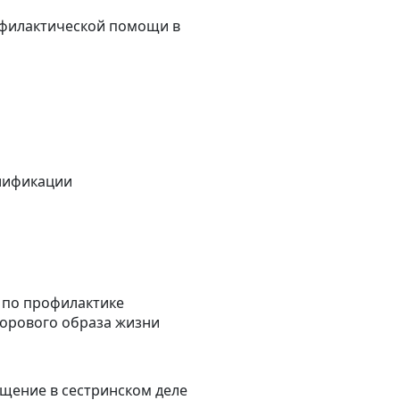
филактической помощи в
лификации
а по профилактике
орового образа жизни
бщение в сестринском деле