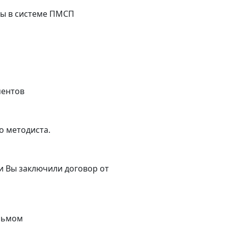
ры в системе ПМСП
ментов
о методиста.
ли Вы заключили договор от
исьмом