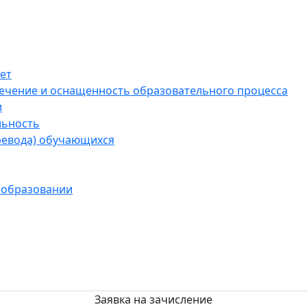
ет
ечение и оснащенность образовательного процесса
и
льность
ревода) обучающихся
 образовании
Заявка на зачисление