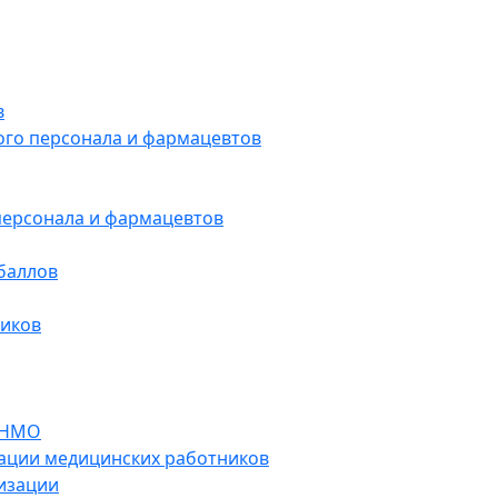
в
ого персонала и фармацевтов
персонала и фармацевтов
баллов
ников
 НМО
ации медицинских работников
изации