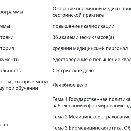
Оказание первичной медико-про
программы
сестринской практике
аммы
повышение квалификации
товки
36 академических часов(а)
итория
средний медицинскмй персонал
кументы
Удостоверение о повышение ква
альность
Сестринское дело
сти , которые могут
Лечебное дело
му при обучении
Тема 1 Государственная политик
заболеваний и формированию зд
Тема 2 Медицинское страхование
лан
Тема 3 Биомедицинская этика. О