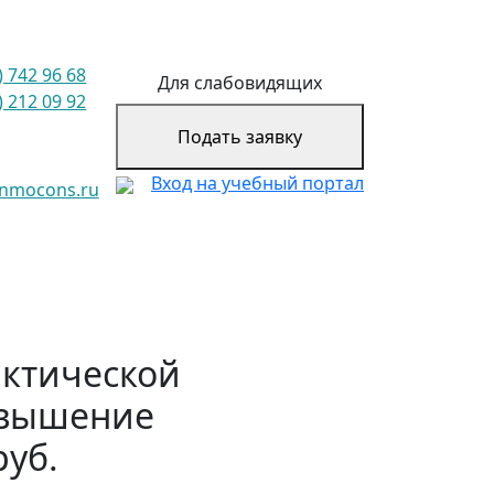
) 742 96 68
Для слабовидящих
) 212 09 92
Подать заявку
Вход на учебный портал
@nmocons.ru
ктической
овышение
руб.