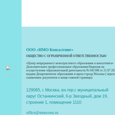
ООО «НМО Консалтинг»
ОБЩЕСТВО С ОГРАНИЧЕННОЙ ОТВЕТСТВЕННОСТЬЮ
«Центр непрерывного межотраслевого образования и консалтинга»
Дополнительное профессиональное образованиеЛицензия на
осуществление образовательной деятельности № 041598 от 21.07.20
выдана Департаментом образования и науки города Москвы ( перех
сканкопиям документов в конце главной страницы)
129085, г. Москва, вн.тер.г. муниципальный
округ Останкинский, б-р Звездный, дом 19,
строение 1, помещение 1110
office@nmocons.ru