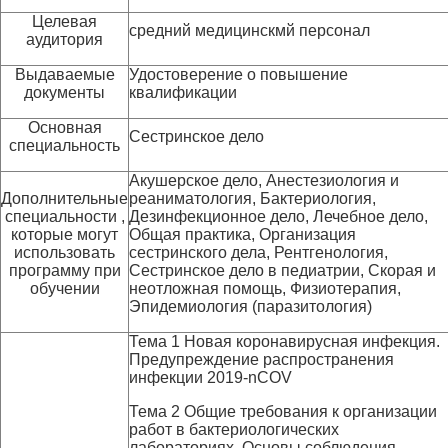
Целевая
средний медицинскмй персонал
аудитория
Выдаваемые
Удостоверение о повышение
документы
квалификации
Основная
Сестринское дело
специальность
Акушерское дело, Анестезиология и
Дополнительные
реаниматология, Бактериология,
специальности ,
Дезинфекционное дело, Лечебное дело,
которые могут
Общая практика, Организация
использовать
сестринского дела, Рентгенология,
программу при
Сестринское дело в педиатрии, Скорая и
обучении
неотложная помощь, Физиотерапия,
Эпидемиология (паразитология)
Тема 1 Новая коронавирусная инфекция.
Предупреждение распространения
инфекции 2019-nCOV
Тема 2 Общие требования к организации
работ в бактериологических
лабораториях. Основы соблюдения