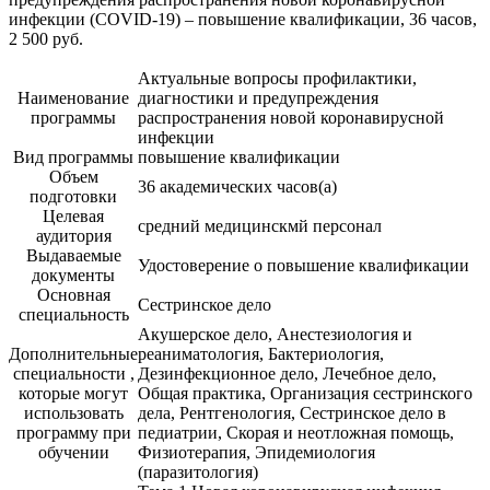
инфекции (COVID-19) – повышение квалификации, 36 часов,
2 500 руб.
Актуальные вопросы профилактики,
Наименование
диагностики и предупреждения
программы
распространения новой коронавирусной
инфекции
Вид программы
повышение квалификации
Объем
36 академических часов(а)
подготовки
Целевая
средний медицинскмй персонал
аудитория
Выдаваемые
Удостоверение о повышение квалификации
документы
Основная
Сестринское дело
специальность
Акушерское дело, Анестезиология и
Дополнительные
реаниматология, Бактериология,
специальности ,
Дезинфекционное дело, Лечебное дело,
которые могут
Общая практика, Организация сестринского
использовать
дела, Рентгенология, Сестринское дело в
программу при
педиатрии, Скорая и неотложная помощь,
обучении
Физиотерапия, Эпидемиология
(паразитология)