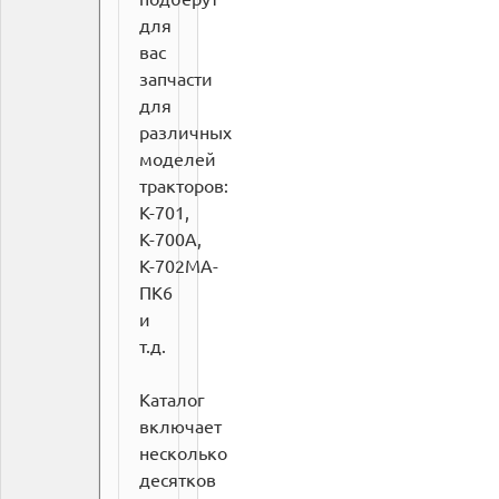
для
вас
запчасти
для
различных
моделей
тракторов:
К-701,
К-700А,
К-702МА-
ПК6
и
т.д.
Каталог
включает
несколько
десятков