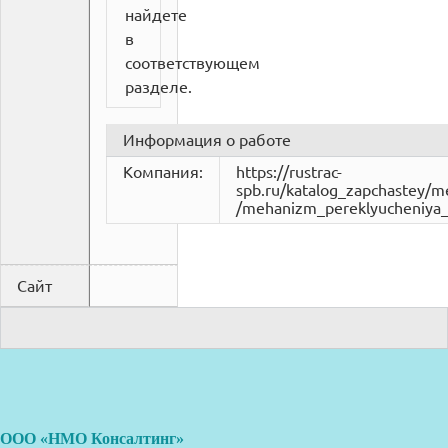
найдете
в
соответствующем
разделе.
Информация о работе
Компания:
https://rustrac-
spb.ru/katalog_zapchastey/
­/mehanizm_pereklyucheniy
Сайт
ООО «НМО Консалтинг»