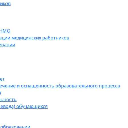
ников
 НМО
ации медицинских работников
изации
ет
ечение и оснащенность образовательного процесса
и
льность
ревода) обучающихся
 образовании