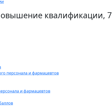
ии
овышение квалификации, 72 
в
ого персонала и фармацевтов
персонала и фармацевтов
баллов