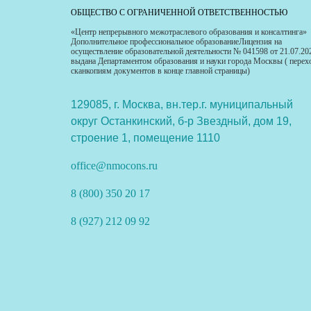
ОБЩЕСТВО С ОГРАНИЧЕННОЙ ОТВЕТСТВЕННОСТЬЮ
«Центр непрерывного межотраслевого образования и консалтинга»
Дополнительное профессиональное образованиеЛицензия на
осуществление образовательной деятельности № 041598 от 21.07.20
выдана Департаментом образования и науки города Москвы ( перех
сканкопиям документов в конце главной страницы)
129085, г. Москва, вн.тер.г. муниципальный
округ Останкинский, б-р Звездный, дом 19,
строение 1, помещение 1110
office@nmocons.ru
8 (800) 350 20 17
8 (927) 212 09 92