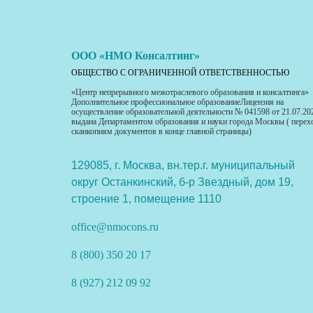
ООО «НМО Консалтинг»
ОБЩЕСТВО С ОГРАНИЧЕННОЙ ОТВЕТСТВЕННОСТЬЮ
«Центр непрерывного межотраслевого образования и консалтинга»
Дополнительное профессиональное образованиеЛицензия на
осуществление образовательной деятельности № 041598 от 21.07.20
выдана Департаментом образования и науки города Москвы ( перех
сканкопиям документов в конце главной страницы)
129085, г. Москва, вн.тер.г. муниципальный
округ Останкинский, б-р Звездный, дом 19,
строение 1, помещение 1110
office@nmocons.ru
8 (800) 350 20 17
8 (927) 212 09 92