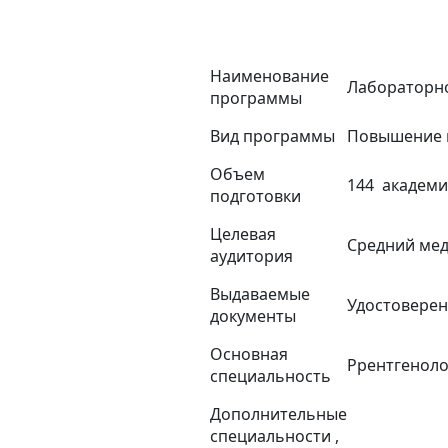
Наименование
Лабораторно
программы
Вид программы
Повышение 
Объем
144 академи
подготовки
Целевая
Средний ме
аудитория
Выдаваемые
Удостовере
документы
Основная
Ррентгенол
специальность
Дополнительные
специальности ,