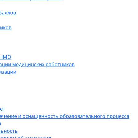
баллов
ников
 НМО
ации медицинских работников
изации
ет
ечение и оснащенность образовательного процесса
и
льность