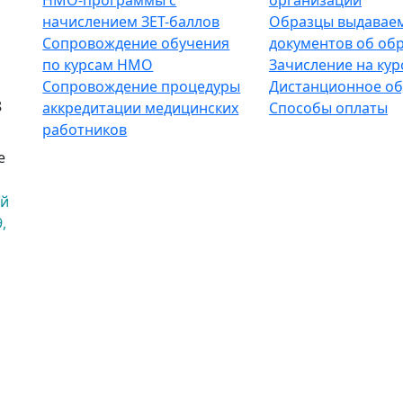
НМО-программы с
организации
начислением ЗЕТ-баллов
Образцы выдавае
Сопровождение обучения
документов об об
по курсам НМО
Зачисление на кур
Сопровождение процедуры
Дистанционное об
8
аккредитации медицинских
Способы оплаты
работников
е
ый
,