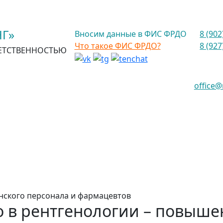
Г»
Вносим данные в ФИС ФРДО
8 (902
Что такое ФИС ФРДО?
8 (927
ЕТСТВЕННОСТЬЮ
office
нского персонала и фармацевтов
о в рентгенологии – повыше